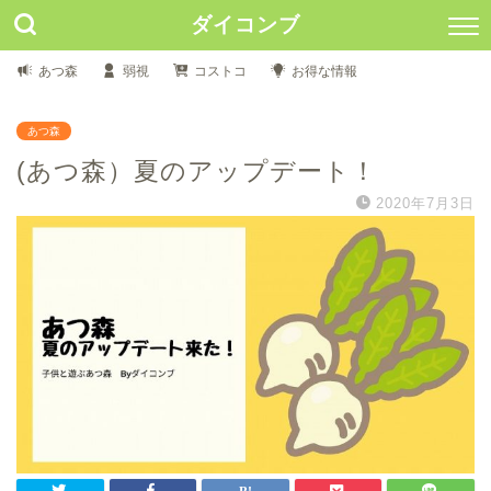
ダイコンブ
あつ森
弱視
コストコ
お得な情報
あつ森
(あつ森）夏のアップデート！
2020年7月3日