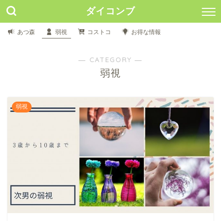
ダイコンブ
あつ森
弱視
コストコ
お得な情報
― CATEGORY ―
弱視
弱視