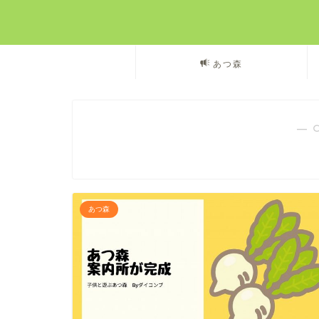
あつ森
― 
あつ森