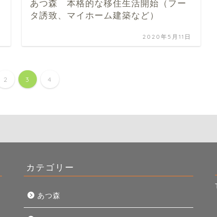
あつ森 本格的な移住生活開始（フー
タ誘致、マイホーム建築など）
日
2020年5月11日
2
3
4
カテゴリー
あつ森