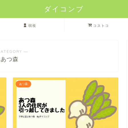
ダイコンブ
弱視
コストコ
CATEGORY ―
あつ森
あつ森