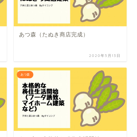
あつ森（たぬき商店完成）
日
2020年5月13日
あつ森