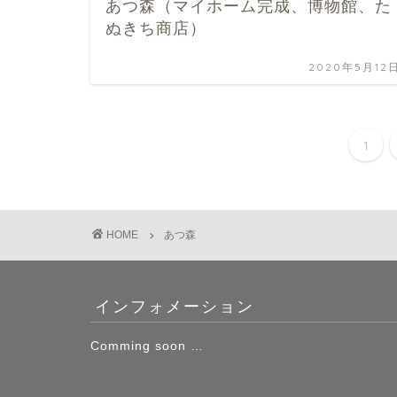
あつ森（マイホーム完成、博物館、た
ぬきち商店）
2020年5月12
1
HOME
あつ森
インフォメーション
Comming soon …