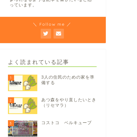
っています。
＼ Follow me ／
よく読まれている記事
3人の住民のための家を準
1
備する
あつ森をやり直したいとき
2
（リセマラ）
コストコ ベルキューブ
3