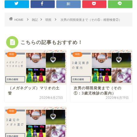
HOME
雑記
弱視
次男の弱視発覚まで（その⑤：精密検査②）
こちらの記事もおすすめ！
弱視
弱視
（メガネグッズ）マリオの土
次男の弱視発覚まで（その
管
①：3歳児検診の案内）
2020年6月23日
2020年6月19日
弱視