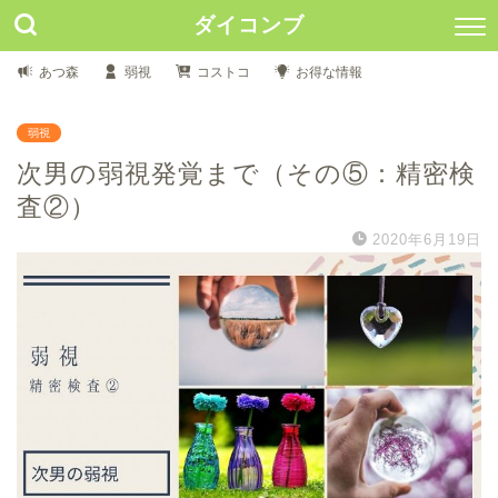
ダイコンブ
あつ森
弱視
コストコ
お得な情報
弱視
次男の弱視発覚まで（その⑤：精密検
査②）
2020年6月19日